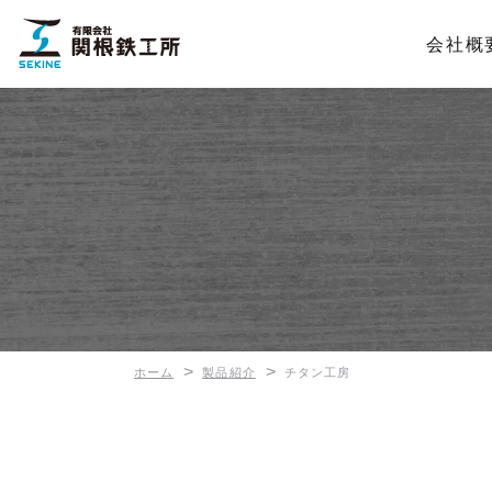
会社概
>
>
ホーム
製品紹介
チタン工房