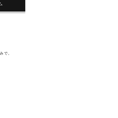
ム
みで。