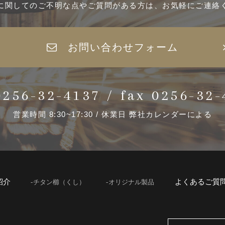
に関してのご不明な点やご質問がある方は、お気軽にご連絡
お問い合わせフォーム
0256-32-4137
/
fax 0256-32-
営業時間 8:30~17:30 /
休業日 弊社カレンダーによる
紹介
よくあるご質
チタン櫛（くし）
オリジナル製品